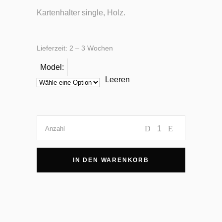
Kartenhalter single, Holz.
Lieferzeit:
2 – 3 Wochen
Model:
Leeren
Kartenhalter
Anzahl
Stück
IN DEN WARENKORB