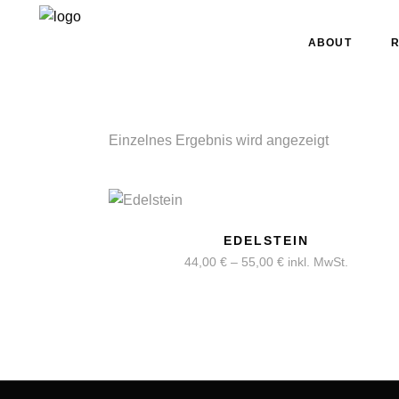
ABOUT
Einzelnes Ergebnis wird angezeigt
EDELSTEIN
44,00
€
–
55,00
€
inkl. MwSt.